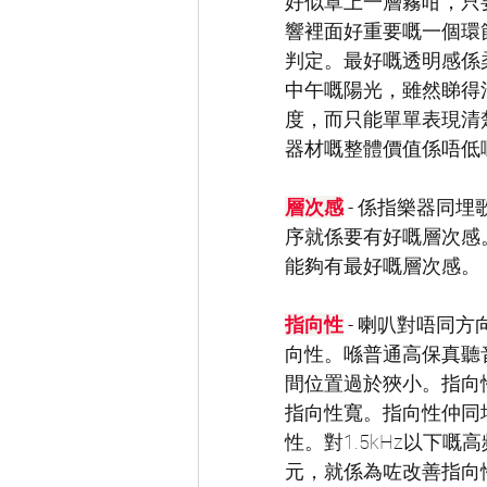
好似罩上一層霧咁，只
響裡面好重要嘅一個環
判定。最好嘅透明感係
中午嘅陽光，雖然睇得
度，而只能單單表現清
器材嘅整體價值係唔低
層次感
 - 係指樂器
序就係要有好嘅層次感
能夠有最好嘅層次感。
指向性
 - 喇叭對唔
向性。喺普通高保真聽
間位置過於狹小。指向
指向性寬。指向性仲同
性。對1.5kHz以下
元，就係為咗改善指向