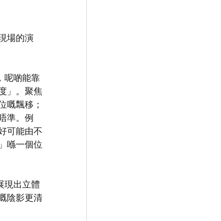
現場的演
，呢啲能靠
度」。聚焦
位嘅飄移；
唔準。例
好可能由不
」喺一個位
展現出立體
嘅陰影更清