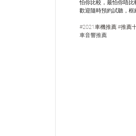
怕你比較，最怕你唔比
歡迎隨時預約試聽，框
#2021車機推薦
#推薦
車音響推薦 