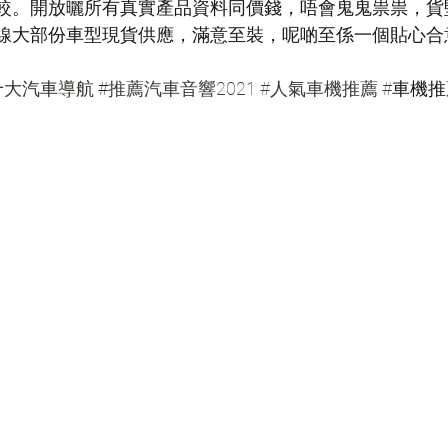
較。開放曬所有真實產品資料同價錢，唔會鬼鬼祟祟，貨
線大部份車型現貨供應，滿意至裝，呢啲至係一個貼心合
十大汽車導航
 #
推薦汽車音響2021 
#人氣車機推薦
 #
車機推