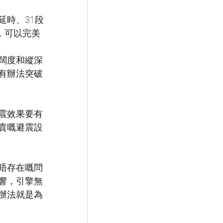
時、31段
，可以完美
闊度和縱深
有辦法突破
震效果要有
貴嘅避震設
唔存在嘅問
響，引擎無
辦法就是為