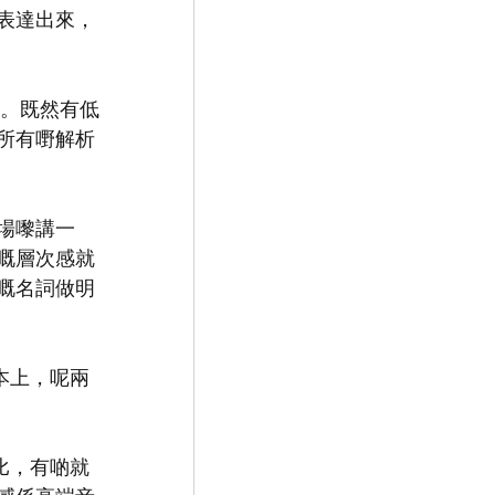
表達出來，
好。既然有低
所有嘢解析
場嚟講一
嘅層次感就
嘅名詞做明
本上，呢兩
比，有啲就