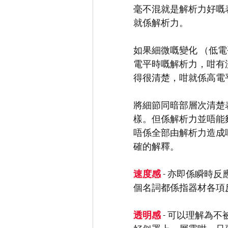
毫不混就是解析力好嘅
就係解析力。
如果細微嘅變化 （低
電平時嘅解析力，咁有
得很清楚，咁就係高電
將細節同暗部層次清楚
樣。但係解析力並唔能
唔係全部由解析力造成
確的解釋。
速度感
 - 亦即係瞬
個名詞都係指器材各項
透明感
 - 可以理解