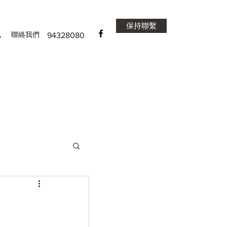
保持聯繫
訊
聯絡我們
94328080