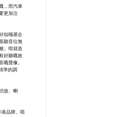
嘅，而汽車
要更加注
好似喺屋企
面聽音位無
離。咁就造
有好聽嘅效
音嘅聲像。
精準的調
功放、喇
香港品牌。唔