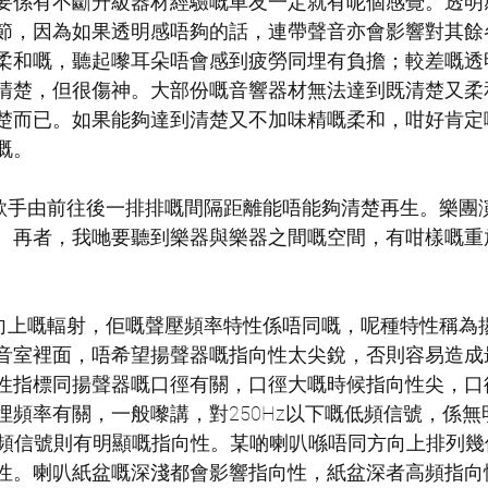
要係有不斷升級器材經驗嘅車友一定就有呢個感覺。透明
節，因為如果透明感唔夠的話，連帶聲音亦會影響對其餘
柔和嘅，聽起嚟耳朵唔會感到疲勞同埋有負擔；較差嘅透
清楚，但很傷神。大部份嘅音響器材無法達到既清楚又柔
楚而已。如果能夠達到清楚又不加味精嘅柔和，咁好肯定
嘅。
同埋歌手由前往後一排排嘅間隔距離能唔能夠清楚再生。樂團
。再者，我哋要聽到樂器與樂器之間嘅空間，有咁樣嘅重
同方向上嘅輻射，佢嘅聲壓頻率特性係唔同嘅，呢種特性稱為
音室裡面，唔希望揚聲器嘅指向性太尖銳，否則容易造成
性指標同揚聲器嘅口徑有關，口徑大嘅時候指向性尖，口
埋頻率有關，一般嚟講，對250Hz以下嘅低頻信號，係無
嘅高頻信號則有明顯嘅指向性。某啲喇叭喺唔同方向上排列
性。喇叭紙盆嘅深淺都會影響指向性，紙盆深者高頻指向