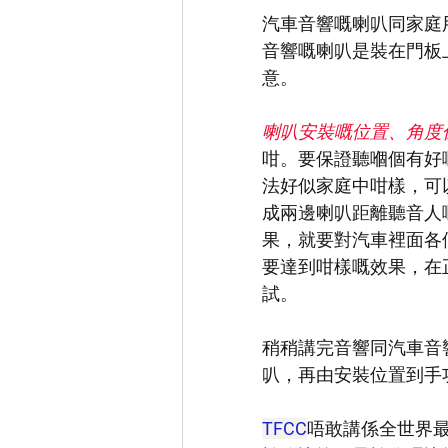
汽車音響嘅喇叭同家庭
音響嘅喇叭是裝在門板
意。
喇叭安裝嘅位置、角度
咁。要保證聽嗰個有好
法好似家庭中咁樣，可
成兩邊喇叭距離聽音人
果，就要對汽車裡面各
要達到咁樣嘅效果，在
試。
稍稍講完音響同汽車音
叭，再由安裝位置到手
TFCC
唔敢講係全世界