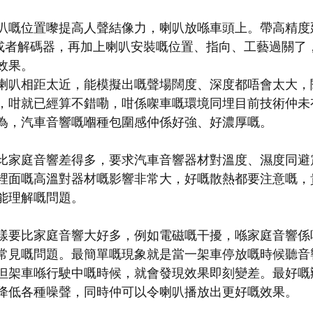
叭嘅位置嚟提高人聲結像力，喇叭放喺車頭上。帶高精度延
主機或者解碼器，再加上喇叭安裝嘅位置、指向、工藝過關了
效果。
喇叭相距太近，能模擬出嘅聲場闊度、深度都唔會太大，
，咁就已經算不錯嘞，咁係㗎車嘅環境同埋目前技術仲未
為，汽車音響嘅嗰種包圍感仲係好強、好濃厚嘅。
比家庭音響差得多，要求汽車音響器材對溫度、濕度同避
裡面嘅高溫對器材嘅影響非常大，好嘅散熱都要注意嘅，
能理解嘅問題。
樣要比家庭音響大好多，例如電磁嘅干擾，喺家庭音響係
常見嘅問題。最簡單嘅現象就是當一架車停放嘅時候聽音
但架車喺行駛中嘅時候，就會發現效果即刻變差。最好嘅
降低各種噪聲，同時仲可以令喇叭播放出更好嘅效果。