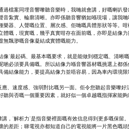
通過檔案同埋音響嚟聽音樂時，我哋就會講，好嘅喇叭發
聲音紮實、輪廓清晰。亦即係聽音響猶如喺現場，讓我哋
種樂器、人聲嘅位置、層次感、佢哋嘅具體形狀等等。咁
立體嘅，現實嘅，幾乎真實咁存在面前嘅，亦即是結像力
虛無飄渺嘅音像凝結成實體嘅能力。
結像"最起碼、最基本嘅要求，就是能做到穩定嘅、清晰
呢啲必須要具備嘅。所以結像力喺音響器材嘅挑選上都係
具備結像能力，要提高結像力並唔容易，因為車內環境限
時反應、速度感、強弱對比嘅另一面。佢令您聽起音樂嚟好
好聽與否嘅一個重要因素，就好似一個卓越嘅指揮家能夠
播嚟講，"解析力"是指音樂裡面嘅有效信息得到更多嘅保留
壞的差距；睇電視亦都知道自己的電視能將一片黑色嘅頭