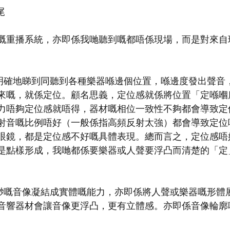
尾
嘅重播系統，亦即係我哋聽到嘅都唔係現場，而是對來自
可以明確地睇到同聽到各種樂器喺邊個位置，喺邊度發出聲音
來嘅，就係定位。顧名思義，定位感就係將位置「定喺嗰
力唔夠定位感就唔得，器材嘅相位一致性不夠都會導致定
射音嘅比例唔好（一般係指高頻反射太強）都會導致定位
眼鏡，都是定位感不好嘅具體表現。總而言之，定位感唔
是點樣形成，我哋都係要樂器或人聲要浮凸而清楚的「定
無飄渺嘅音像凝結成實體嘅能力，亦即係將人聲或樂器嘅形體
音響器材會讓音像更浮凸，更有立體感。亦即係音像輪廓