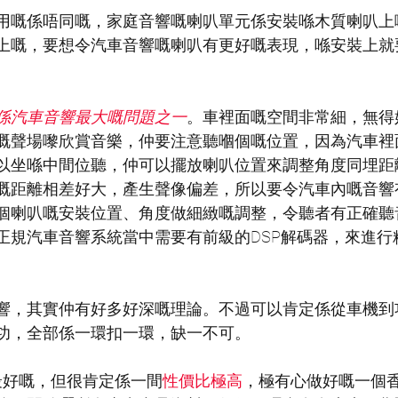
用嘅係唔同嘅，家庭音響嘅喇叭單元係安裝喺木質喇叭上
上嘅，要想令汽車音響嘅喇叭有更好嘅表現，喺安裝上就
係汽車音響最大嘅問題之一
。車裡面嘅空間非常細，無得
嘅聲場嚟欣賞音樂，仲要注意聽嗰個嘅位置，因為汽車裡
以坐喺中間位聽，仲可以擺放喇叭位置來調整角度同埋距
嘅距離相差好大，產生聲像偏差，所以要令汽車內嘅音響
個喇叭嘅安裝位置、角度做細緻嘅調整，令聽者有正確聽
正規汽車音響系統當中需要有前級的DSP解碼器，來進行
響，其實仲有好多好深嘅理論。不過可以肯定係從車機到
功，全部係一環扣一環，缺一不可。
最好嘅，但很肯定係一間
性價比極高
，極有心做好嘅一個