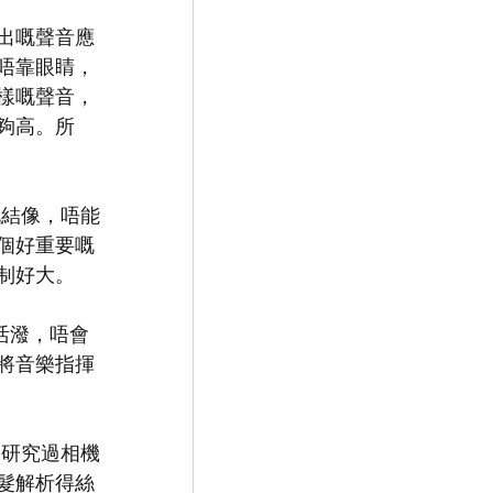
出嘅聲音應
唔靠眼睛，
樣嘅聲音，
夠高。所
嘅結像，唔能
個好重要嘅
制好大。
活潑，唔會
將音樂指揮
。研究過相機
髮解析得絲