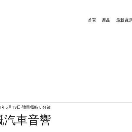
首頁
產品
最新資
21年6月19日
讀畢需時 6 分鐘
嘅汽車音響