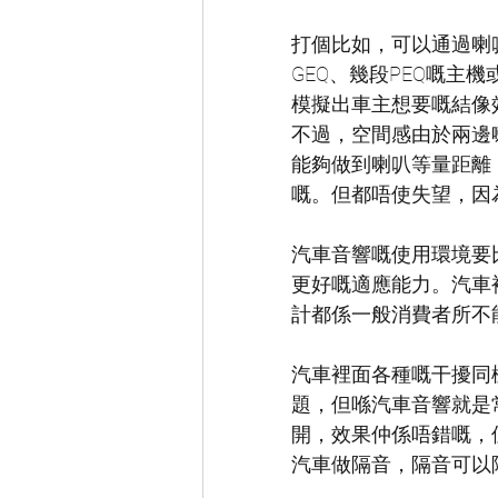
打個比如，可以通過喇
GEQ、幾段PEQ嘅
模擬出車主想要嘅結像
不過，空間感由於兩邊
能夠做到喇叭等量距離
嘅。但都唔使失望，因
汽車音響嘅使用環境要
更好嘅適應能力。汽車
計都係一般消費者所不
汽車裡面各種嘅干擾同
題，但喺汽車音響就是
開，效果仲係唔錯嘅，
汽車做隔音，隔音可以