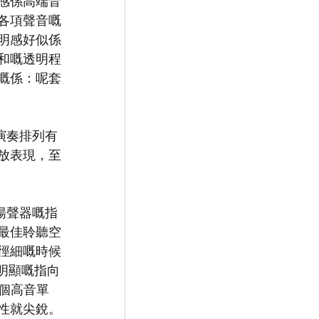
感係高端音
各項聲音嘅
明感好似係
和嘅透明程
嘅係：呢套
演奏排列有
放表現，至
揚聲器嘅指
最佳聆聽空
徑細嘅時候
明顯嘅指向
幾個高音單
性就尖銳。