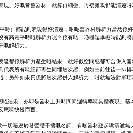
表現。好嘅音響器材，就算再細微、再複雜嘅都能清楚咁
電平時）都能夠表現得好清楚，咁呢套器材解析力當然係
沒有高電平時嘅解析力呢？係有嘅！喺極端爆棚時能夠將
平嘅解析力。
表達都係解析力產生嘅結果，就好似空間感都可合併入音
夠代表所有嘅細節再生同埋層次感。例如由前往後一排排
嘅；另外如果真係將層次感併入解析力，咁就無法對單項
時反應嘅結果，亦即是器材上升時間同迴轉率嘅具體表現。基
反應嘅快慢而言。
為不被一切唔屬於發聲體干擾嘅名詞。有啲器材聽起嚟清澈無