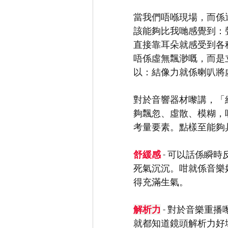
當我們唔喺現場，而係
該能夠比我哋感覺到：
直接靠耳朵就感受到各
唔係虛無飄渺嘅，而是
以：結像力就係喇叭將
對於音響器材嚟講，「
夠飄忽、虛散、模糊，
考量要素。點樣至能夠
舒緩感 
- 可以話係瞬
死氣沉沉。咁就係音樂
得充滿生氣。
解析力
 - 對於音樂重
就都知道鏡頭解析力好