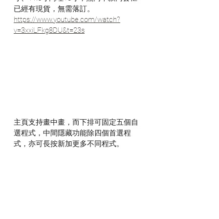
已經有現貨，無需落訂。 
https://www.youtube.com/watch?
v=3xxiLFkg8DU&t=23s
主頁支持畫中畫，而下排可固定五個自
選程式，中間隱藏功能除四個首選程
式，亦可長按新加更多不同程式。