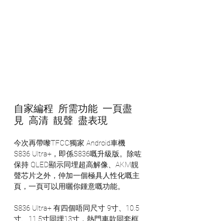
自家編程  所需功能  一頁盡
見  高清  靚聲  盡表現
今次再帶嚟TFCC獨家 Android車機 
S836 Ultra+，即係S836嘅升級版。除咗
保持 QLED顯示同埋超高解像、AKM靚
聲芯片之外，仲加一個極具人性化嘅主
頁，一頁可以用曬你鍾意嘅功能。
S836 Ultra+ 有四個唔同尺寸 9寸、10.5
寸、11.5寸同埋13寸，熱門車款同套框