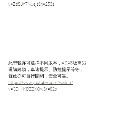
v=ZdSJn7NJejs&t=253s
此型號亦可選擇不同版本，ADAS版需另
選購鏡頭，車速提示、防撞提示等等，
聲效亦可自行開關，安全可靠。 
https://www.youtube.com/watch?
v=GDH-KDZBXQw&t=82s