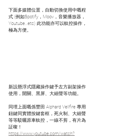
下面多媒體位置，自動切換使用中嘅程
式 (例如Spotify，Moov，音樂播放器，
Youtube...etc) 此功能亦可以軚控操作，
極為方便。
新設懸浮式隱藏操作鍵予左方副架操作
使用，開關、黑屏、大細聲等功能。
同埋上面嘅係豐田 Alphard Vellfire 專用
鈕鍵同實體按鍵套框，死火制、大細聲
等等駁曬原車軚控，一線不剪，有片為
証㗎！ 
https://www.youtube.com/watch?