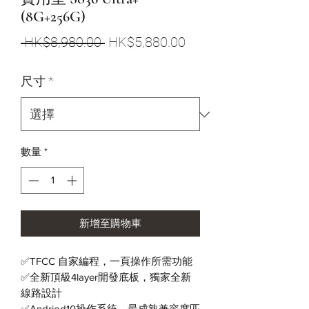
(8G+256G)
一
促
 HK$8,980.00 
HK$5,880.00
般
銷
尺寸
*
價
價
格
格
數量
*
新增至購物車
✅TFCC 自家編程，一頁操作所需功能
✅全新頂級4layer開發底板，獨家全新
線路設計
✅Andriod10操作系統，最成熟兼容度匹