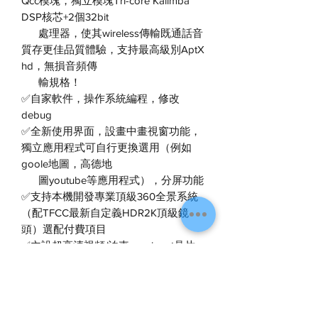
Qcc模塊，獨立模塊Tri-core Kalimba
DSP核芯+2個32bit
處理器，使其wireless傳輸既通話音
質存更佳品質體驗，支持最高級別AptX
hd，無損音頻傳
輸規格！
✅自家軟件，操作系統編程，修改
debug
✅全新使用界面，設畫中畫視窗功能，
獨立應用程式可自行更換選用（例如
goole地圖，高德地
圖youtube等應用程式），分屏功能
✅支持本機開發專業頂級360全景系統
（配TFCC最新自定義HDR2K頂級鏡
頭）選配付費項目
✅內設超高清視頻/泊車cam input晶片
(自動識別)支持本公司之最高等級
2KHDR超高清倒車cam
✅Google作業系統，內置Google地
圖，youtube,Google