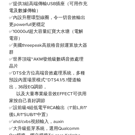
✅提供3組高端傳輸USB插座（可用作充
電及數據傳輸）
✅內設升壓環型線圈，令一切音效輸出
更powerfull更穩定
✅10000uf超大容量紅寶大水塘（電解
電容）
✅美國threepeak高規格音頻運算放大器
群
✅世界頂端~AKM發燒級數碼音效處理
晶片
✅DTS全方位高端音效處理系統，多種
預設內置場景模式~DTS4.1/5.1聲道輸
出，36段EQ調節，
以及大量專業級音效EFFECT可供用
家按自己喜好調節
✅設前級4組低電平RCA輸出（1*前L,R/1*
後L,R/1*SUB/1*中置）
✅ahd/cvbs視頻輸入，auxin
✅大升級藍芽系統，選用Qualcomm