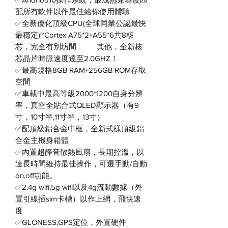
配所有軟件以作最佳給你使用體驗
✅全新優化頂級CPU(全球同業公認最快
最穩定)~Cortex A75*2+A55*6共8核
芯，完全有別坊間 其他，全新核
芯晶片時脈速度達至2.0GHZ！
✅最高規格8GB RAM+256GB ROM存取
空間
✅車載中最高等級2000*1200自身分辨
率，真空全貼合式QLED顯示器（有9
寸，10寸半,11寸半，13寸）
✅配頂級鋁合金中框，全新式樣頂級鋁
合金主機身箱體
✅內置超靜音散熱風扇，長期控溫，以
達長時間維持最佳操作，可選手動/自動
on,off功能。
✅2.4g wifi,5g wifi以及4g流動數據（外
置引線插sim卡槽）以作上網，飛快速
度
✅GLONESS,GPS定位，外置硬件